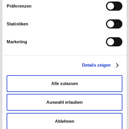
Präferenzen
Statistiken
Marketing
Details zeigen
Ausstattung
Alle zulassen
Kostenfreies WLAN
Smart TV
Bettwäsche inklusive
Handtücher inklusive
Auswahl erlauben
Duschgel und Shampoo
Föhn
Spülmaschine
Induktionsherd
Backofen
Kühlschr. m. Gefrierfach
Ablehnen
Espressomaschine
Wasserkocher