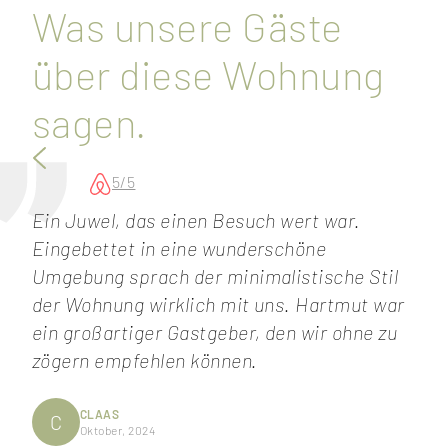
Was unsere Gäste
über diese Wohnung
sagen.
5/5
Ein Juwel, das einen Besuch wert war.
Wir
Eingebettet in eine wunderschöne
und
Umgebung sprach der minimalistische Stil
Bes
der Wohnung wirklich mit uns. Hartmut war
dir
ein großartiger Gastgeber, den wir ohne zu
zögern empfehlen können.
CLAAS
C
Oktober, 2024